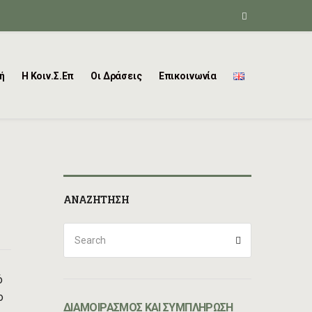
ή
Η Κοιν.Σ.Επ
Οι Δράσεις
Επικοινωνία
ΑΝΑΖΉΤΗΣΗ
Search
Search
for:
ό
ο
ΔΙΑΜΟΙΡΑΣΜΟΣ ΚΑΙ ΣΥΜΠΛΗΡΩΣΗ