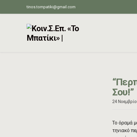
tinos.tompatiki@gmail.com
“Περπ
Σου!”
24 Νοεμβρίο
Το όραμά μ
τηνιακό πε