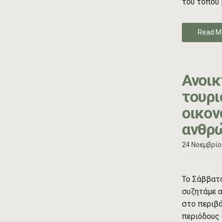
του τόπου 
Read M
Ανοικ
τουρι
οικον
ανθρώ
24 Νοεμβρίο
Το Σάββατο
συζητάμε α
στο περιβά
περιόδους 