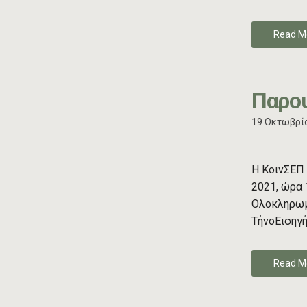
Read M
Παρου
19 Οκτωβρίο
Η ΚοινΣΕΠ 
2021, ώρα 
Ολοκληρωμέ
ΤήνοΕισηγή
Read M